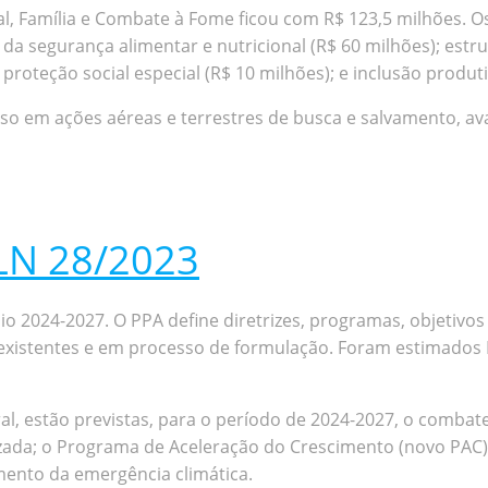
al, Família e Combate à Fome ficou com R$ 123,5 milhões. O
 da segurança alimentar e nutricional (R$ 60 milhões); estr
 proteção social especial (R$ 10 milhões); e inclusão produti
uso em ações aéreas e terrestres de busca e salvamento, av
PLN 28/2023
nio 2024-2027. O PPA define diretrizes, programas, objetiv
 já existentes e em processo de formulação. Foram estimado
ral, estão previstas, para o período de 2024-2027, o comba
izada; o Programa de Aceleração do Crescimento (novo PAC);
ento da emergência climática.