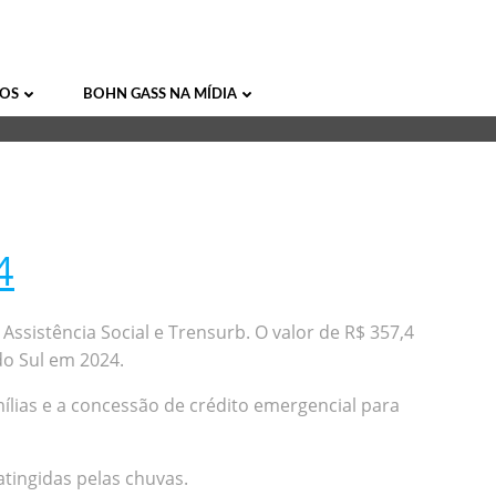
 que viraram
OS
BOHN GASS NA MÍDIA
4
Assistência Social e Trensurb. O valor de R$ 357,4
do Sul em 2024.
ílias e a concessão de crédito emergencial para
tingidas pelas chuvas.