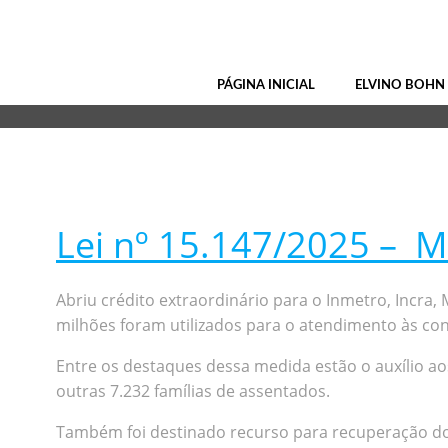
Pular
Projetos Re
para
o
conteúdo
PÁGINA INICIAL
ELVINO BOHN
Lei nº 15.147/2025 – M
Abriu crédito extraordinário para o Inmetro, Incra,
milhões foram utilizados para o atendimento às co
Entre os destaques dessa medida estão o auxílio ao
outras 7.232 famílias de assentados.
Também foi destinado recurso para recuperação do 