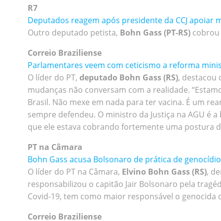
R7
Deputados reagem após presidente da CCJ apoiar 
Outro deputado petista,
Bohn Gass (PT-RS)
cobrou 
Correio Braziliense
Parlamentares veem com ceticismo a reforma minis
O líder do PT,
deputado Bohn Gass (RS)
, destacou 
mudanças não conversam com a realidade. “Estamos
Brasil. Não mexe em nada para ter vacina. É um re
sempre defendeu. O ministro da Justiça na AGU é a
que ele estava cobrando fortemente uma postura dif
PT na Câmara
Bohn Gass acusa Bolsonaro de prática de genocídio
O líder do PT na Câmara,
Elvino Bohn Gass (RS)
, d
responsabilizou o capitão Jair Bolsonaro pela tragéd
Covid-19, tem como maior responsável o genocida que
Correio Braziliense