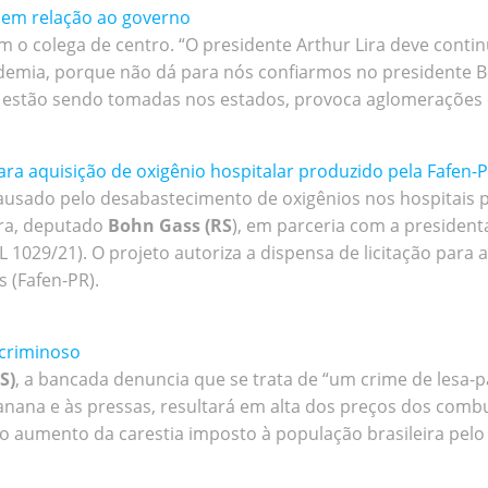
 em relação ao governo
m o colega de centro. “O presidente Arthur Lira deve contin
emia, porque não dá para nós confiarmos no presidente Bols
estão sendo tomadas nos estados, provoca aglomerações e v
ara aquisição de oxigênio hospitalar produzido pela Fafen-
sado pelo desabastecimento de oxigênios nos hospitais par
ra, deputado
Bohn Gass (RS
), em parceria com a president
L 1029/21). O projeto autoriza a dispensa de licitação para 
s (Fafen-PR).
 criminoso
S)
, a bancada denuncia que se trata de “um crime de lesa-p
 banana e às pressas, resultará em alta dos preços dos com
 aumento da carestia imposto à população brasileira pelo