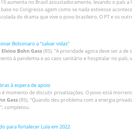
9 aumenta no Brasil assustadoramente, levando o país a li
ua base no Congresso agem como se nada estivesse acontec
escolada do drama que vive o povo brasileiro. O PT e os ou
ionar Bolsonaro a “salvar vidas”
,
Elvino Bohn Gass
(RS). “A prioridade agora deve ser a de 
to à pandemia e ao caos sanitário e hospitalar no país, v
bras à espera de apoio
o é momento de discutir privatizações. O povo está morrend
hn Gass
(RS). “Quando deu problema com a energia privada
l”, completou.
do para fortalecer Lula em 2022