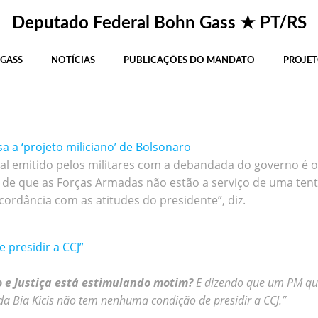
Março 2021
Deputado Federal Bohn Gass ★ PT/RS
 GASS
NOTÍCIAS
PUBLICAÇÕES DO MANDATO
PROJET
 a ‘projeto miliciano’ de Bolsonaro
al emitido pelos militares com a debandada do governo é o
o de que as Forças Armadas não estão a serviço de uma tenta
rdância com as atitudes do presidente”, diz.
 presidir a CCJ”
 e Justiça está estimulando motim?
E dizendo que um PM que 
da Bia Kicis não tem nenhuma condição de presidir a CCJ.”