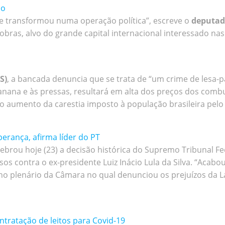
co
se transformou numa operação política”, escreve o
deputad
obras, alvo do grande capital internacional interessado nas
S)
, a bancada denuncia que se trata de “um crime de lesa-p
 banana e às pressas, resultará em alta dos preços dos com
 aumento da carestia imposto à população brasileira pelo
perança, afirma líder do PT
elebrou hoje (23) a decisão histórica do Supremo Tribunal Fed
s contra o ex-presidente Luiz Inácio Lula da Silva. “Acabou 
 plenário da Câmara no qual denunciou os prejuízos da Lava
ntratação de leitos para Covid-19