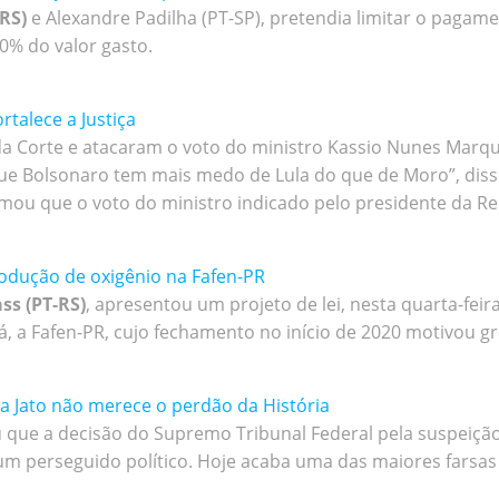
RS)
e Alexandre Padilha (PT-SP), pretendia limitar o pagame
0% do valor gasto.
rtalece a Justiça
 Corte e atacaram o voto do ministro Kassio Nunes Marques
o que Bolsonaro tem mais medo de Lula do que de Moro”, dis
rmou que o voto do ministro indicado pelo presidente da Rep
odução de oxigênio na Fafen-PR
ss (PT-RS)
, apresentou um projeto de lei, nesta quarta-feir
á, a Fafen-PR, cujo fechamento no início de 2020 motivou gr
va Jato não merece o perdão da História
u que a decisão do Supremo Tribunal Federal pela suspeiçã
um perseguido político. Hoje acaba uma das maiores farsas d