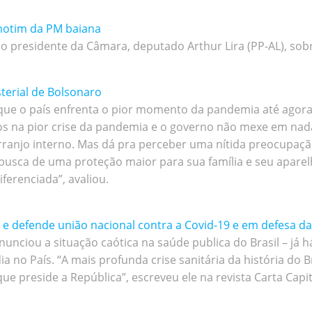
motim da PM baiana
o presidente da Câmara, deputado Arthur Lira (PP-AL), sobr
terial de Bolsonaro
que o país enfrenta o pior momento da pandemia até agora
 na pior crise da pandemia e o governo não mexe em nada 
arranjo interno. Mas dá pra perceber uma nítida preocupaç
 busca de uma proteção maior para sua família e seu apar
erenciada”, avaliou.
 e defende união nacional contra a Covid-19 e em defesa d
enunciou a situação caótica na saúde publica do Brasil – já 
ia no País. “A mais profunda crise sanitária da história do
 preside a República”, escreveu ele na revista Carta Capit