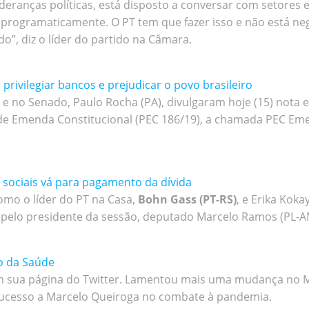
ideranças políticas, está disposto a conversar com setores 
programaticamente. O PT tem que fazer isso e não está ne
do”, diz o líder do partido na Câmara.
 privilegiar bancos e prejudicar o povo brasileiro
, e no Senado, Paulo Rocha (PA), divulgaram hoje (15) nota
sta de Emenda Constitucional (PEC 186/19), a chamada PEC E
sociais vá para pagamento da dívida
mo o líder do PT na Casa,
Bohn Gass (PT-RS)
, e Erika Kok
pelo presidente da sessão, deputado Marcelo Ramos (PL-A
o da Saúde
m sua página do Twitter. Lamentou mais uma mudança no Mi
sucesso a Marcelo Queiroga no combate à pandemia.