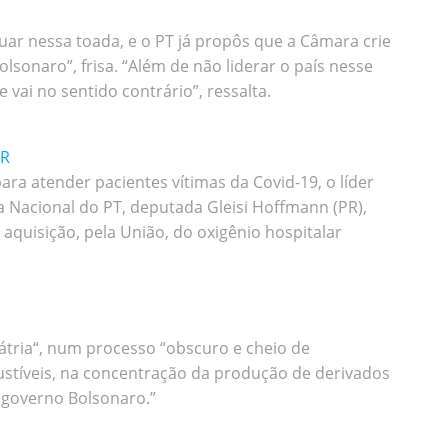
uar nessa toada, e o PT já propôs que a Câmara crie
onaro”, frisa. “Além de não liderar o país nesse
ai no sentido contrário”, ressalta.
PR
a atender pacientes vítimas da Covid-19, o líder
a Nacional do PT, deputada Gleisi Hoffmann (PR),
a aquisição, pela União, do oxigênio hospitalar
átria“, num processo “obscuro e cheio de
bustíveis, na concentração da produção de derivados
 governo Bolsonaro.”