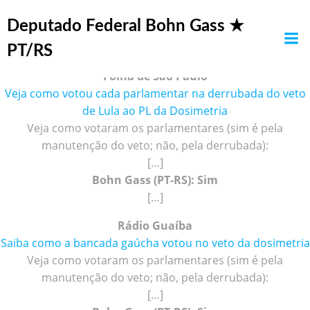
Pular
Maio 2026
para
Deputado Federal Bohn Gass ★
o
PT/RS
conteúdo
Folha de São Paulo
Veja como votou cada parlamentar na derrubada do veto
de Lula ao PL da Dosimetria
Veja como votaram os parlamentares (sim é pela
manutenção do veto; não, pela derrubada):
[…]
Bohn Gass (PT-RS): Sim
[…]
Rádio Guaíba
Saiba como a bancada gaúcha votou no veto da dosimetria
Veja como votaram os parlamentares (sim é pela
manutenção do veto; não, pela derrubada):
[…]