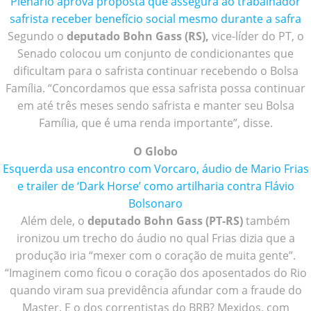
Plenário aprova proposta que assegura ao trabalhador
safrista receber benefício social mesmo durante a safra
Segundo o
deputado Bohn Gass (RS),
vice-líder do PT, o
Senado colocou um conjunto de condicionantes que
dificultam para o safrista continuar recebendo o Bolsa
Família. “Concordamos que essa safrista possa continuar
em até três meses sendo safrista e manter seu Bolsa
Família, que é uma renda importante”, disse.
O Globo
Esquerda usa encontro com Vorcaro, áudio de Mario Frias
e trailer de ‘Dark Horse’ como artilharia contra Flávio
Bolsonaro
Além dele, o
deputado Bohn Gass (PT-RS)
também
ironizou um trecho do áudio no qual Frias dizia que a
produção iria “mexer com o coração de muita gente”.
“Imaginem como ficou o coração dos aposentados do Rio
quando viram sua previdência afundar com a fraude do
Master. E o dos correntistas do BRB? Mexidos, com