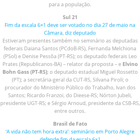
para a população.
Sul 21
Fim da escala 6×1 deve ser votado no dia 27 de maio na
Câmara, diz deputado
Estiveram presentes também no seminário as deputadas
federais Daiana Santos (PCdoB-RS), Fernanda Melchiona
(PSol) e Denise Pessôa (PT-RS); os deputado federais Leo
Prates (Republicanos-BA) – relator da proposta – e
Elvino
Bohn Gass (PT-RS)
; o deputado estadual Miguel Rossetto
(PT); a secretária-geral da CUT-RS, Silvana Piroli; o
procurador do Ministério Público do Trabalho, Ivan dos
Santos; Ricardo Franzoi, do Dieese-RS; Nórton Jubeli,
presidente UGT-RS; e Sérgio Arnoud, presidente da CSB-RS,
entre outros.
Brasil de Fato
‘A vida não tem hora extra’: seminário em Porto Alegre
defende fim da escala 6×1