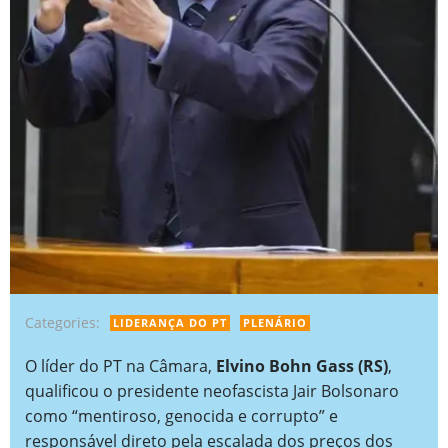
Categories:
LIDERANÇA DO PT
PLENÁRIO
O líder do PT na Câmara,
Elvino Bohn Gass (RS)
,
qualificou o presidente neofascista Jair Bolsonaro
como “mentiroso, genocida e corrupto” e
responsável direto pela escalada dos preços dos