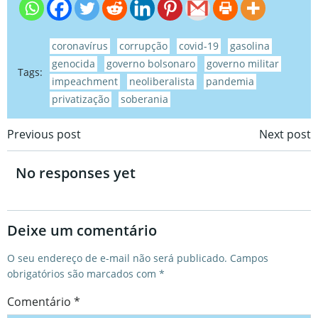
coronavírus
corrupção
covid-19
gasolina
genocida
governo bolsonaro
governo militar
Tags:
impeachment
neoliberalista
pandemia
privatização
soberania
Post
Post
Previous post
Next post
navigation
navigation
No responses yet
Deixe um comentário
O seu endereço de e-mail não será publicado.
Campos
obrigatórios são marcados com
*
Comentário
*