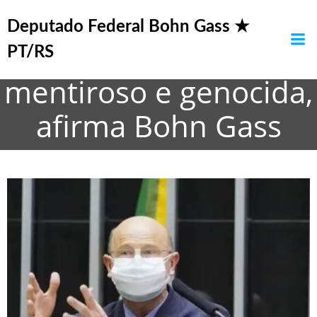
Pular
Bolsonaro é um
para
Deputado Federal Bohn Gass ★
o
presidente corrupto,
PT/RS
conteúdo
mentiroso e genocida,
afirma Bohn Gass