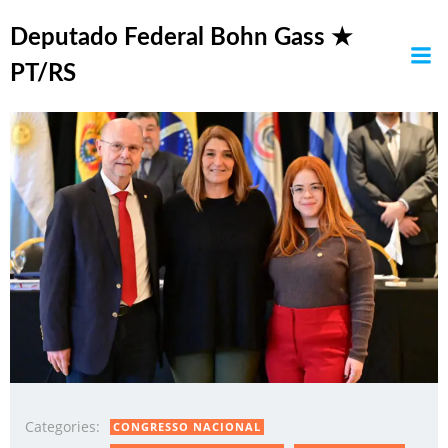
Pular
Posts in burocracia
para
Deputado Federal Bohn Gass ★
o
PT/RS
conteúdo
Categories:
CONGRESSO NACIONAL