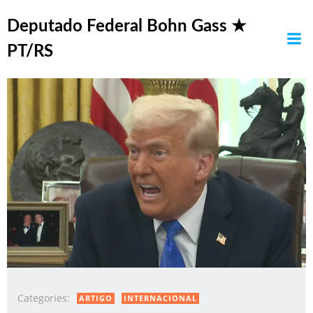
Pular
Posts in comércio
para
Deputado Federal Bohn Gass ★
o
PT/RS
conteúdo
Categories:
ARTIGO
INTERNACIONAL