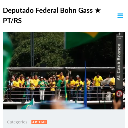
Pular
Posts in bolsonarista
para
Deputado Federal Bohn Gass ★
o
PT/RS
conteúdo
Categories:
ARTIGO