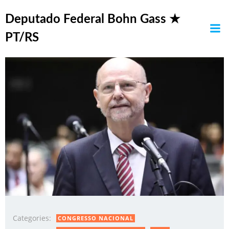
Pular
Posts in chuvas
para
Deputado Federal Bohn Gass ★
o
PT/RS
conteúdo
Categories:
CONGRESSO NACIONAL