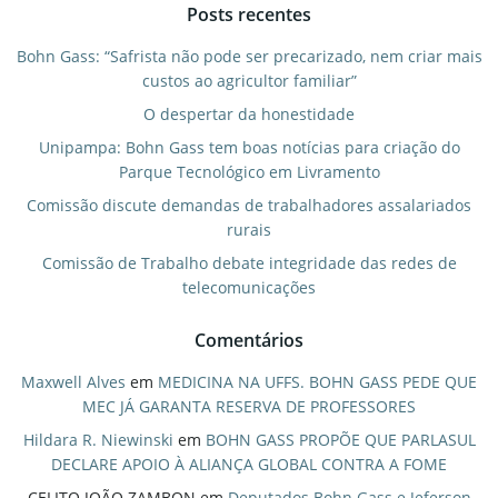
Posts recentes
Bohn Gass: “Safrista não pode ser precarizado, nem criar mais
custos ao agricultor familiar”
O despertar da honestidade
Unipampa: Bohn Gass tem boas notícias para criação do
Parque Tecnológico em Livramento
Comissão discute demandas de trabalhadores assalariados
rurais
Comissão de Trabalho debate integridade das redes de
telecomunicações
Comentários
Maxwell Alves
em
MEDICINA NA UFFS. BOHN GASS PEDE QUE
MEC JÁ GARANTA RESERVA DE PROFESSORES
Hildara R. Niewinski
em
BOHN GASS PROPÕE QUE PARLASUL
DECLARE APOIO À ALIANÇA GLOBAL CONTRA A FOME
CELITO JOÃO ZAMBON
em
Deputados Bohn Gass e Jeferson