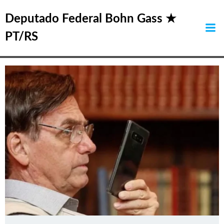
Pular
Posts in eduardo
para
Deputado Federal Bohn Gass ★
o
bolsonaro
PT/RS
conteúdo