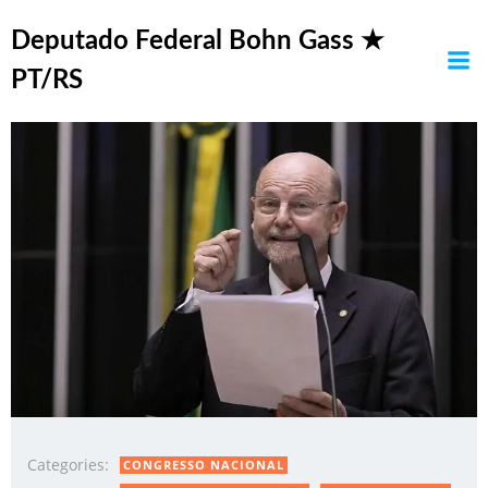
Pular
Posts in retrospectiva
para
Deputado Federal Bohn Gass ★
o
PT/RS
conteúdo
Categories:
CONGRESSO NACIONAL