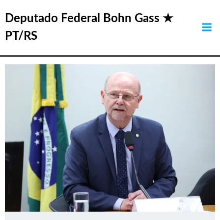
Pular
Posts in Rio Grande
para
Deputado Federal Bohn Gass ★
o
do Sul
PT/RS
conteúdo