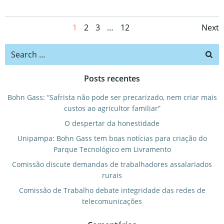
Posts
Po
Page
Page
Page
Page
1
2
3
…
12
Next
navigation
na
Search
for:
Posts recentes
Bohn Gass: “Safrista não pode ser precarizado, nem criar mais
custos ao agricultor familiar”
O despertar da honestidade
Unipampa: Bohn Gass tem boas notícias para criação do
Parque Tecnológico em Livramento
Comissão discute demandas de trabalhadores assalariados
rurais
Comissão de Trabalho debate integridade das redes de
telecomunicações