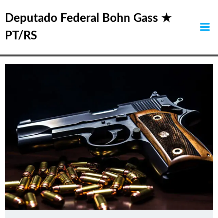
Pular
Posts in outubro 28,
para
Deputado Federal Bohn Gass ★
o
2024
PT/RS
conteúdo