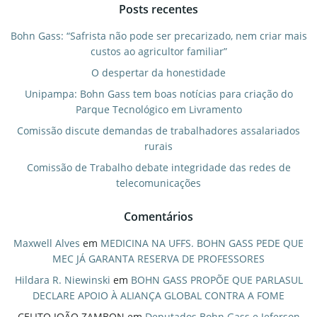
Posts recentes
Bohn Gass: “Safrista não pode ser precarizado, nem criar mais
custos ao agricultor familiar”
O despertar da honestidade
Unipampa: Bohn Gass tem boas notícias para criação do
Parque Tecnológico em Livramento
Comissão discute demandas de trabalhadores assalariados
rurais
Comissão de Trabalho debate integridade das redes de
telecomunicações
Comentários
Maxwell Alves
em
MEDICINA NA UFFS. BOHN GASS PEDE QUE
MEC JÁ GARANTA RESERVA DE PROFESSORES
Hildara R. Niewinski
em
BOHN GASS PROPÕE QUE PARLASUL
DECLARE APOIO À ALIANÇA GLOBAL CONTRA A FOME
CELITO JOÃO ZAMBON
em
Deputados Bohn Gass e Jeferson