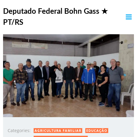
Pular
Posts in abril 12, 2022
para
Deputado Federal Bohn Gass ★
o
PT/RS
conteúdo
Categories:
AGRICULTURA FAMILIAR
EDUCAÇÃO