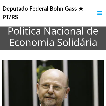
Pular
Câmara aprova
para
Deputado Federal Bohn Gass ★
o
projeto que cria a
PT/RS
conteúdo
Política Nacional de
Economia Solidária