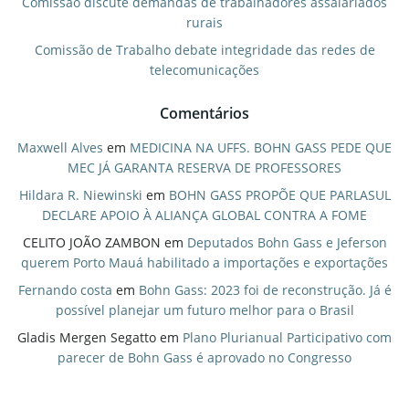
Comissão discute demandas de trabalhadores assalariados
rurais
Comissão de Trabalho debate integridade das redes de
telecomunicações
Comentários
Maxwell Alves
em
MEDICINA NA UFFS. BOHN GASS PEDE QUE
MEC JÁ GARANTA RESERVA DE PROFESSORES
Hildara R. Niewinski
em
BOHN GASS PROPÕE QUE PARLASUL
DECLARE APOIO À ALIANÇA GLOBAL CONTRA A FOME
CELITO JOÃO ZAMBON
em
Deputados Bohn Gass e Jeferson
querem Porto Mauá habilitado a importações e exportações
Fernando costa
em
Bohn Gass: 2023 foi de reconstrução. Já é
possível planejar um futuro melhor para o Brasil
Gladis Mergen Segatto
em
Plano Plurianual Participativo com
parecer de Bohn Gass é aprovado no Congresso