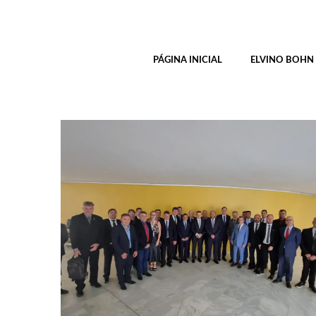
Pular
P
para
o
conteúdo
PÁGINA INICIAL
ELVINO BOHN