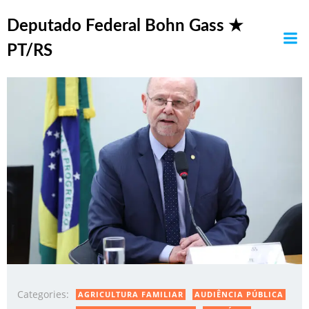
Pular
Posts in trabalho
para
Deputado Federal Bohn Gass ★
o
PT/RS
conteúdo
Categories:
AGRICULTURA FAMILIAR
AUDIÊNCIA PÚBLICA