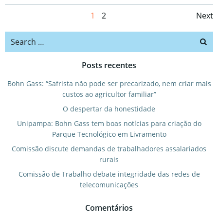
Posts
Po
Page
Page
1
2
Next
navigation
na
Search
for:
Posts recentes
Bohn Gass: “Safrista não pode ser precarizado, nem criar mais
custos ao agricultor familiar”
O despertar da honestidade
Unipampa: Bohn Gass tem boas notícias para criação do
Parque Tecnológico em Livramento
Comissão discute demandas de trabalhadores assalariados
rurais
Comissão de Trabalho debate integridade das redes de
telecomunicações
Comentários