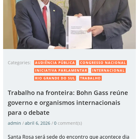
Categories:
AUDIÊNCIA PÚBLICA
CONGRESSO NACIONAL
INICIATIVA PARLAMENTAR
INTERNACIONAL
RIO GRANDE DO SUL
TRABALHO
Trabalho na fronteira: Bohn Gass reúne
governo e organismos internacionais
para o debate
admin
/
abril 6, 2026
/
0
comment(s)
Santa Rosa será sede do encontro que acontece dia