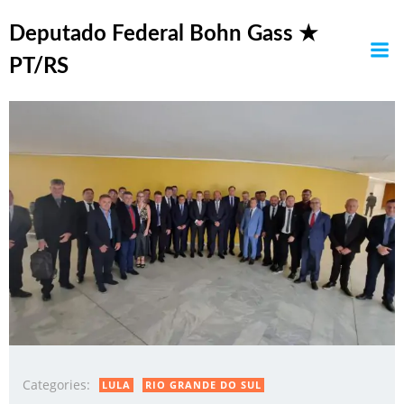
Pular
Posts in transporte
para
Deputado Federal Bohn Gass ★
o
PT/RS
conteúdo
Categories:
LULA
RIO GRANDE DO SUL